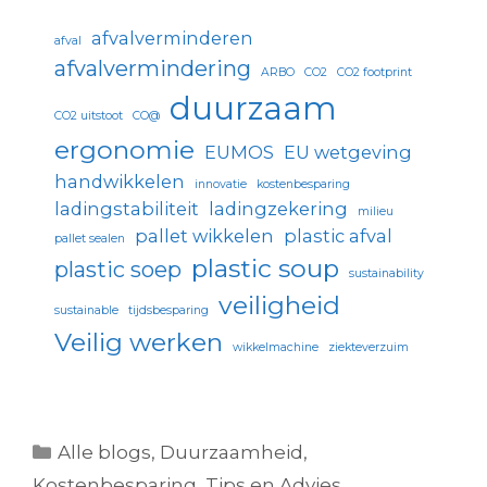
afvalverminderen
afval
afvalvermindering
ARBO
CO2
CO2 footprint
duurzaam
CO2 uitstoot
CO@
ergonomie
EUMOS
EU wetgeving
handwikkelen
innovatie
kostenbesparing
ladingstabiliteit
ladingzekering
milieu
pallet wikkelen
plastic afval
pallet sealen
plastic soup
plastic soep
sustainability
veiligheid
sustainable
tijdsbesparing
Veilig werken
wikkelmachine
ziekteverzuim
Alle blogs
,
Duurzaamheid
,
Kostenbesparing
,
Tips en Advies
,